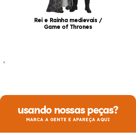
Rei e Rainha medievais /
Game of Thrones
<
usando nossas peças?
MARCA A GENTE E APAREÇA AQUI