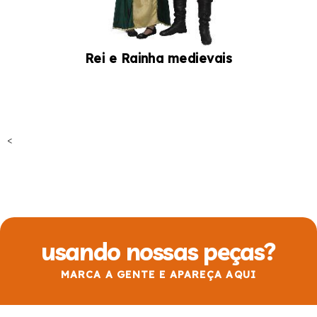
Rei e Rainha medievais
<
usando nossas peças?
MARCA A GENTE E APAREÇA AQUI